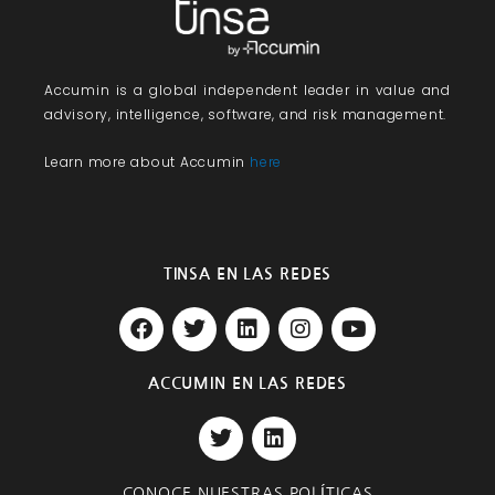
Accumin
is a global independent leader in value and
advisory, intelligence, software, and risk management.
Learn more about Accumin
here
TINSA EN LAS REDES
F
T
L
I
Y
a
w
i
n
o
c
i
n
s
u
e
t
k
t
t
ACCUMIN EN LAS REDES
b
t
e
a
u
T
L
o
e
d
g
b
w
i
o
r
i
r
e
i
n
k
n
a
t
k
m
CONOCE NUESTRAS POLÍTICAS