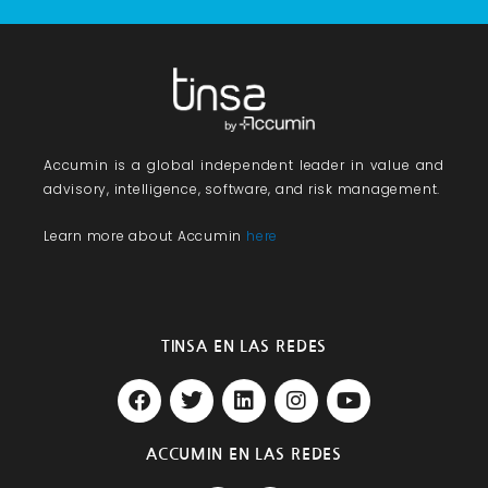
Accumin
is a global independent leader in value and
advisory, intelligence, software, and risk management.
Learn more about Accumin
here
TINSA EN LAS REDES
F
T
L
I
Y
a
w
i
n
o
c
i
n
s
u
e
t
k
t
t
ACCUMIN EN LAS REDES
b
t
e
a
u