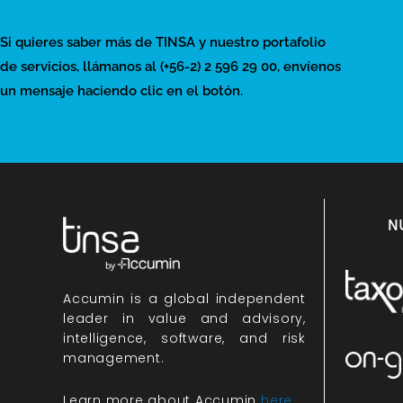
Si quieres saber más de TINSA y nuestro portafolio
de servicios, llámanos al (+56-2) 2 596 29 00, envíenos
un mensaje haciendo clic en el botón.
N
Accumin
is a global independent
leader in value and advisory,
intelligence, software, and risk
management.
Learn more about Accumin
here