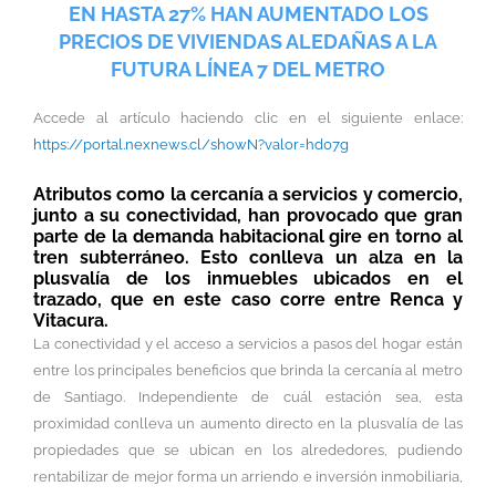
EN HASTA 27% HAN AUMENTADO LOS
PRECIOS DE VIVIENDAS ALEDAÑAS A LA
FUTURA LÍNEA 7 DEL METRO
Accede al artículo haciendo clic en el siguiente enlace:
https://portal.nexnews.cl/showN?valor=hd07g
Atributos como la cercanía a servicios y comercio,
junto a su conectividad, han provocado que gran
parte de la demanda habitacional gire en torno al
tren subterráneo. Esto conlleva un alza en la
plusvalía de los inmuebles ubicados en el
trazado, que en este caso corre entre Renca y
Vitacura.
La conectividad y el acceso a servicios a pasos del hogar están
entre los principales beneficios que brinda la cercanía al metro
de Santiago. Independiente de cuál estación sea, esta
proximidad conlleva un aumento directo en la plusvalía de las
propiedades que se ubican en los alrededores, pudiendo
rentabilizar de mejor forma un arriendo e inversión inmobiliaria,