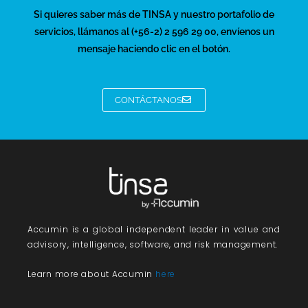
Si quieres saber más de TINSA y nuestro portafolio de
servicios, llámanos al (+56-2) 2 596 29 00, envíenos un
mensaje haciendo clic en el botón.
CONTÁCTANOS
Accumin
is a global independent leader in value and
advisory, intelligence, software, and risk management.
Learn more about Accumin
here