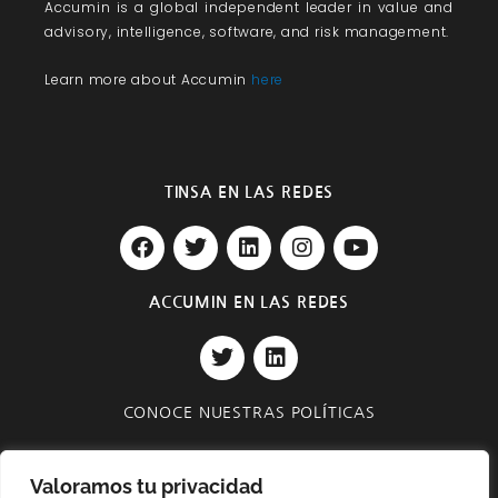
Accumin
is a global independent leader in value and
advisory, intelligence, software, and risk management.
Learn more about Accumin
here
TINSA EN LAS REDES
F
T
L
I
Y
a
w
i
n
o
c
i
n
s
u
e
t
k
t
t
ACCUMIN EN LAS REDES
b
t
e
a
u
T
L
o
e
d
g
b
w
i
o
r
i
r
e
i
n
k
n
a
t
k
m
CONOCE NUESTRAS POLÍTICAS
t
e
e
d
Privacidad y Seguridad
r
i
Valoramos tu privacidad