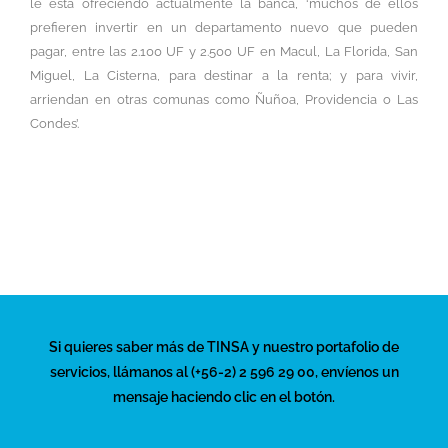
le está ofreciendo actualmente la banca, ‘muchos de ellos
prefieren invertir en un departamento nuevo que pueden
pagar, entre las 2.100 UF y 2.500 UF en Macul, La Florida, San
Miguel, La Cisterna, para destinar a la renta; y para vivir,
arriendan en otras comunas como Ñuñoa, Providencia o Las
Condes’.
Si quieres saber más de TINSA y nuestro portafolio de
servicios, llámanos al (+56-2) 2 596 29 00, envíenos un
mensaje haciendo clic en el botón.