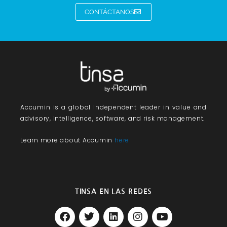
CONTÁCTANOS
Accumin
is a global independent leader in value and
advisory, intelligence, software, and risk management.
Learn more about Accumin
here
TINSA EN LAS REDES
F
T
L
I
Y
a
w
i
n
o