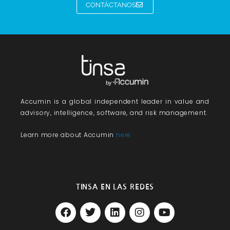
CONTÁCTANOS
Accumin
is a global independent leader in value and
advisory, intelligence, software, and risk management.
Learn more about Accumin
here
TINSA EN LAS REDES
F
T
L
I
Y
a
w
i
n
o
c
i
n
s
u