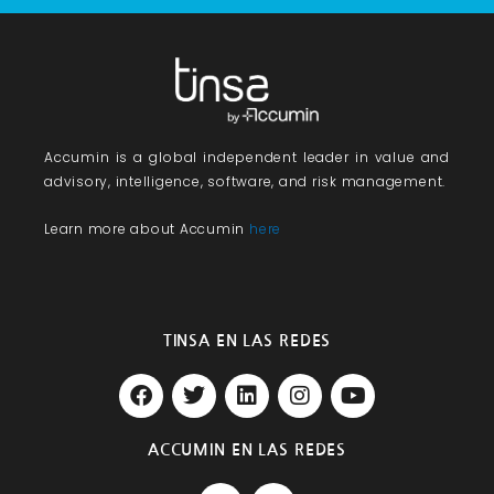
Accumin
is a global independent leader in value and
advisory, intelligence, software, and risk management.
Learn more about Accumin
here
TINSA EN LAS REDES
F
T
L
I
Y
a
w
i
n
o
c
i
n
s
u
e
t
k
t
t
ACCUMIN EN LAS REDES
b
t
e
a
u
T
L