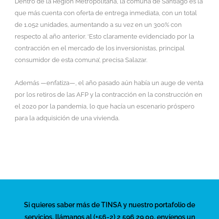
Dentro de la Región Metropolitana, la comuna de Santiago es la
que más cuenta con oferta de entrega inmediata, con un total
de 1.052 unidades, aumentando a su vez en un 300% con
respecto al año anterior. ‘Esto claramente evidenciado por la
contracción en el mercado de los inversionistas, principal
consumidor de esta comuna’, precisa Salazar.
Además —enfatiza—, el año pasado aún había un auge de venta
por los retiros de las AFP y la contracción en la construcción en
el 2020 por la pandemia, lo que hacía un escenario próspero
para la adquisición de una vivienda.
Si quieres saber más de TINSA y nuestro portafolio de
servicios, llámanos al (+56-2) 2 596 29 00, envíenos un