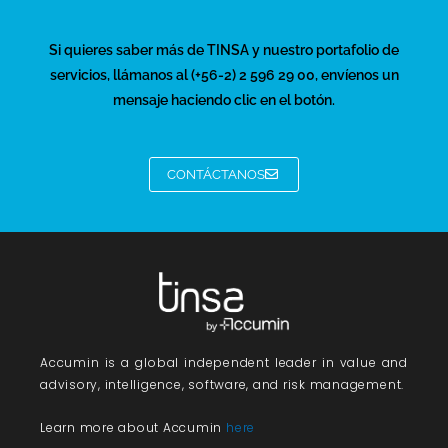
Si quieres saber más de TINSA y nuestro portafolio de
servicios, llámanos al (+56-2) 2 596 29 00, envíenos un
mensaje haciendo clic en el botón.
CONTÁCTANOS
Accumin
is a global independent leader in value and
advisory, intelligence, software, and risk management.
Learn more about Accumin
here