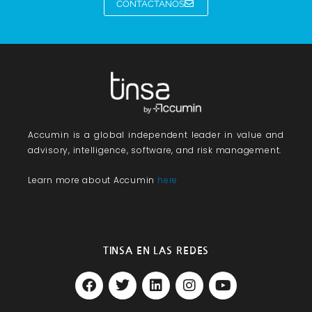
CONTÁCTANOS
Accumin
is a global independent leader in value and
advisory, intelligence, software, and risk management.
Learn more about Accumin
here
TINSA EN LAS REDES
F
T
L
I
Y
a
w
i
n
o
c
i
n
s
u