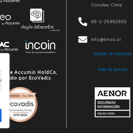
Condes Chile
56-2-25962900
info@tinsa.cl
Estado de tasación
Sala de prensa
o de Accumin HoldCo,
onocido por EcoVadis
ia de navegación, ofrecer anuncios o contenido personali