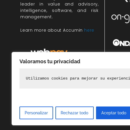
leader in value and advisory,
intelligence, software, and risk
management.
Learn more about Accumin
here
Valoramos tu privacidad
Miembr
rec
Utilizamos cookies para mejorar su experienc
Personalizar
Rechazar todo
Aceptar todo