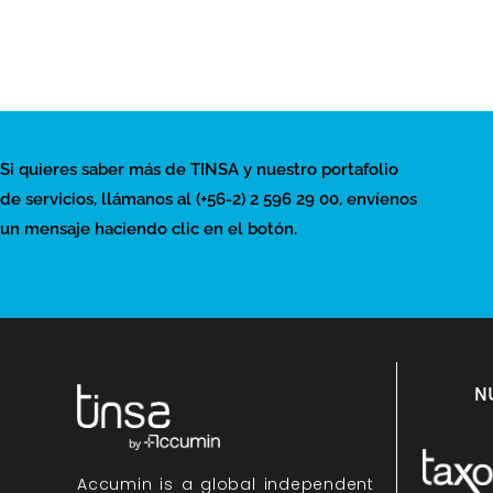
Si quieres saber más de TINSA y nuestro portafolio
de servicios, llámanos al (+56-2) 2 596 29 00, envíenos
un mensaje haciendo clic en el botón.
N
Accumin
is a global independent