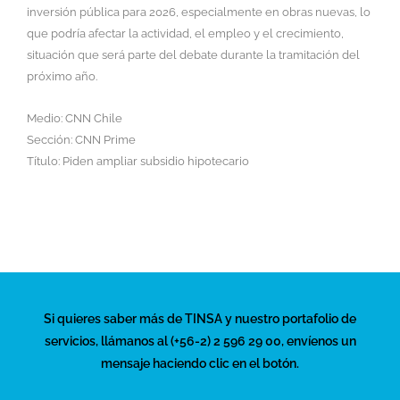
inversión pública para 2026, especialmente en obras nuevas, lo
que podría afectar la actividad, el empleo y el crecimiento,
situación que será parte del debate durante la tramitación del
próximo año.
Medio: CNN Chile
Sección: CNN Prime
Título: Piden ampliar subsidio hipotecario
Si quieres saber más de TINSA y nuestro portafolio de
servicios, llámanos al (+56-2) 2 596 29 00, envíenos un
mensaje haciendo clic en el botón.