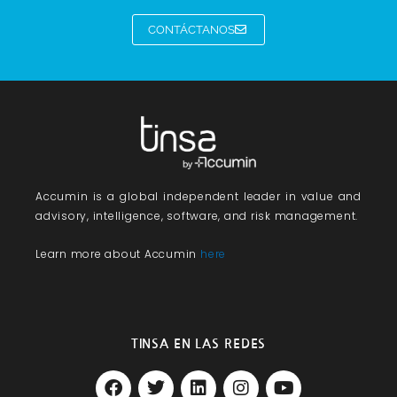
CONTÁCTANOS
Accumin
is a global independent leader in value and
advisory, intelligence, software, and risk management.
Learn more about Accumin
here
TINSA EN LAS REDES
F
T
L
I
Y
a
w
i
n
o