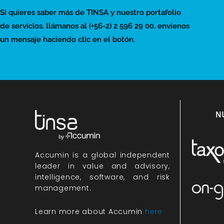
Si quieres saber más de TINSA y nuestro portafolio
de servicios, llámanos al (+56-2) 2 596 29 00, envíenos
un mensaje haciendo clic en el botón.
N
Accumin
is a global independent
leader in value and advisory,
intelligence, software, and risk
management.
Learn more about Accumin
here