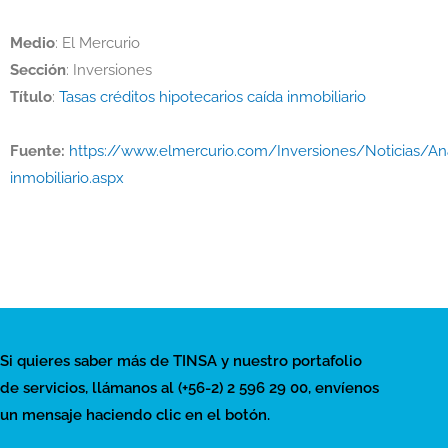
Medio
: El Mercurio
Sección
: Inversiones
Título
:
Tasas créditos hipotecarios caída inmobiliario
Fuente:
https://www.elmercurio.com/Inversiones/Noticias/Ana
inmobiliario.aspx
Si quieres saber más de TINSA y nuestro portafolio
de servicios, llámanos al (+56-2) 2 596 29 00, envíenos
un mensaje haciendo clic en el botón.