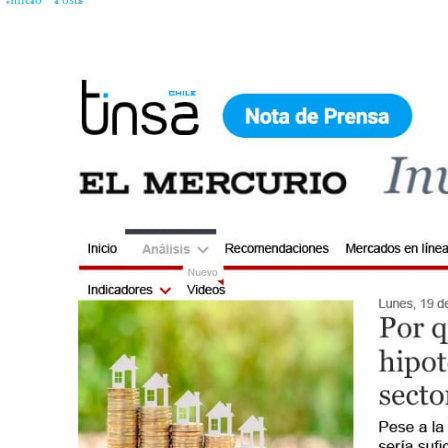
Inicio
»
Posts
»
Por qué la caída de las tasas hipotecarias no ha levantado al sect