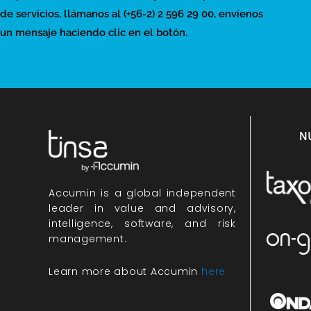
de servicios, llámanos al (+56-2) 2 596 29 00, envíenos
un mensaje haciendo clic en el botón.
N
Accumin
is a global independent
leader in value and advisory,
intelligence, software, and risk
management.
Learn more about Accumin
here