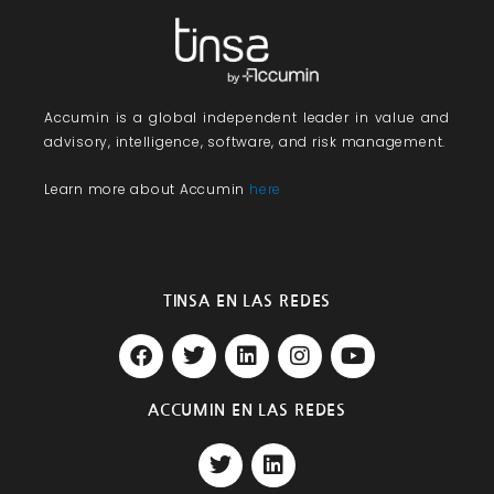
Accumin
is a global independent leader in value and
advisory, intelligence, software, and risk management.
Learn more about Accumin
here
TINSA EN LAS REDES
F
T
L
I
Y
a
w
i
n
o
c
i
n
s
u
e
t
k
t
t
ACCUMIN EN LAS REDES
b
t
e
a
u
T
L
o
e
d
g
b
w
i
o
r
i
r
e