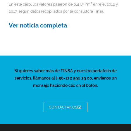
2
En este caso, los valores pasaron de 0,4 UF/m
enre el 2012 y
2017, según datos recopilados por la consultora Tinsa.
Ver noticia completa
Si quieres saber más de TINSA y nuestro portafolio de
servicios, llámanos al (+56-2) 2 596 29 00, envíenos un
mensaje haciendo clic en el botón.
CONTÁCTANOS