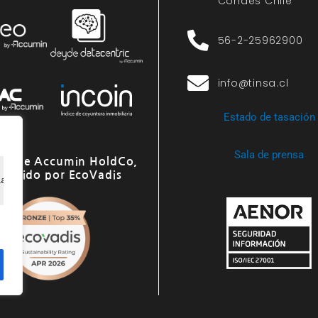
Condes Chile
56-2-25962900
info@tinsa.cl
Estado de tasación
Sala de prensa
o de Accumin HoldCo,
onocido por EcoVadis
ia de navegación, ofrecer anuncios o contenido personali