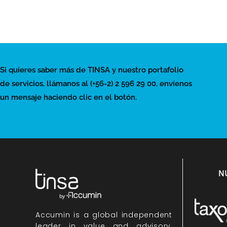
Si quieres saber más de TINSA y nuestro portafolio
de servicios, llámanos al (+56-2) 2 596 29 00, envíenos
un mensaje haciendo clic en el botón.
N
Accumin
is a global independent
leader in value and advisory,