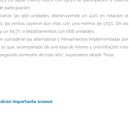
23. Le sigue Puerto Montt con 24,5% de participación y Osorno
e participación.
alcanzó las 956 unidades, disminuyendo un 4,9% en relación al
rás, las ventas cayeron aún más, con una merma de 17,9%. De las
, y un 69,7% a departamentos con 666 unidades.
be considerar las alternativas y herramientas implementadas por
, lo que, acompañado de una tasa de interés y una inflación más
l segundo semestre de este año”, expresaron desde Tinsa.
gistran importante avance