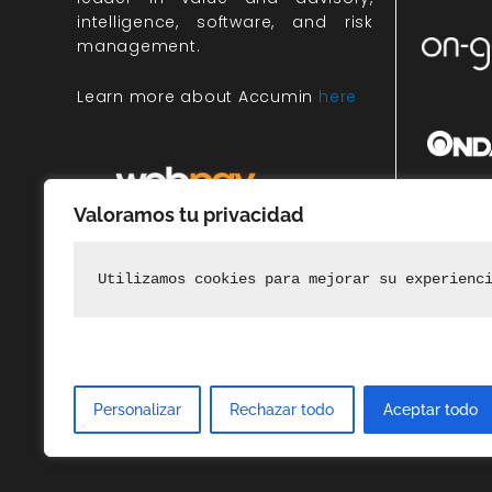
intelligence, software, and risk
management.
Learn more about Accumin
here
Valoramos tu privacidad
Miembr
rec
Utilizamos cookies para mejorar su experienc
Personalizar
Rechazar todo
Aceptar todo