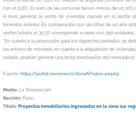
incrementando un 3,0% en relación al segundo trimestre de 20
con el 11,6%. El resto de las comunas tienen menos de un 10% d
A nivel general, la venta de viviendas nuevas en el sector 
trimestre anterior. En comparación con las cifras de un año at
ventas totales el 30,3% corresponde a casas con 290 unidades
“En cuanto a la proyección para los siguientes periodos, se de
los actores de mercado en cuanto a la adquisición de viviendas
estable, podrían generar una lenta reactivación del mercado e
Fuente:
https://portal.nexnews.cl/showN?valor=pwpk9
Medio:
La Tercera.com
Sección:
Pulso
Título:
Proyectos inmobiliarios ingresados en la zona sur re