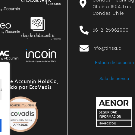
Oficina 1604, Las
Condes Chile
56-2-25962900
info@tinsa.cl
Estado de tasación
Sala de prensa
o de Accumin HoldCo,
onocido por EcoVadis
ia de navegación, ofrecer anuncios o contenido personali