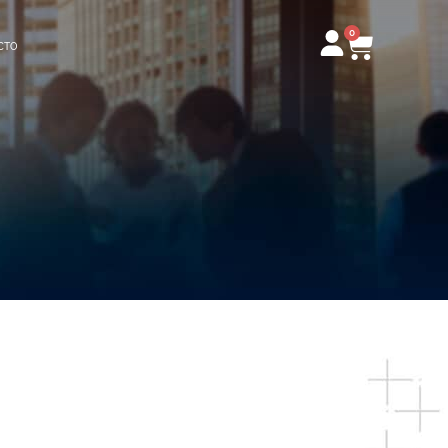
0
Carrito
CTO