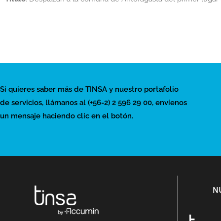
Si quieres saber más de TINSA y nuestro portafolio
de servicios, llámanos al (+56-2) 2 596 29 00, envíenos
un mensaje haciendo clic en el botón.
N