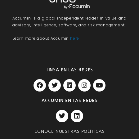
Accumin
is a global independent leader in value and
advisory, intelligence, software, and risk management.
Learn more about Accumin
here
TINSA EN LAS REDES
F
T
L
I
Y
a
w
i
n
o
c
i
n
s
u
e
t
k
t
t
ACCUMIN EN LAS REDES
b
t
e
a
u
T
L
o
e
d
g
b
w
i
o
r
i
r
e
i
n
k
n
a
t
k
m
CONOCE NUESTRAS POLÍTICAS
t
e