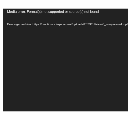
Reproductor
Media error: Format(s) not supported or source(s) not found
de
Descargar archivo: https://dev.tinsa.cl/wp-content/uploads/2023/01/view-3_compressed.m
vídeo