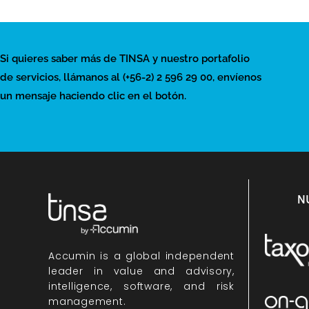
Si quieres saber más de TINSA y nuestro portafolio
de servicios, llámanos al (+56-2) 2 596 29 00, envíenos
un mensaje haciendo clic en el botón.
N
Accumin
is a global independent
leader in value and advisory,
intelligence, software, and risk
management.