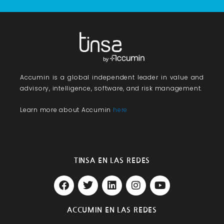
Accumin
is a global independent leader in value and
advisory, intelligence, software, and risk management.
Learn more about Accumin
here
TINSA EN LAS REDES
F
T
L
I
Y
a
w
i
n
o
c
i
n
s
u
e
t
k
t
t
ACCUMIN EN LAS REDES
b
t
e
a
u