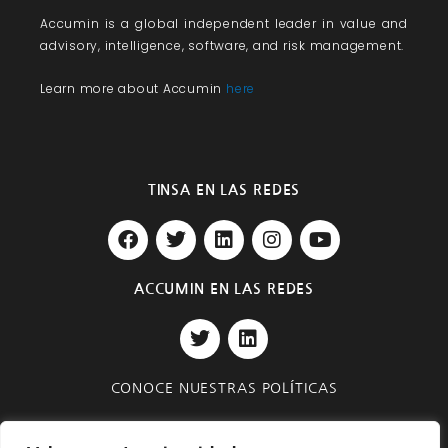
Accumin
is a global independent leader in value and
advisory, intelligence, software, and risk management.
Learn more about Accumin
here
TINSA EN LAS REDES
F
T
L
I
Y
a
w
i
n
o
c
i
n
s
u
e
t
k
t
t
ACCUMIN EN LAS REDES
b
t
e
a
u
T
L
o
e
d
g
b
w
i
o
r
i
r
e
i
n
k
n
a
t
k
m
CONOCE NUESTRAS POLÍTICAS
t
e
e
d
Privacidad y Seguridad