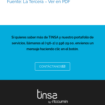
Fuente: La Tercera – Ver en PDF
Si quieres saber más de TINSA y nuestro portafolio de
servicios, llámanos al (+56-2) 2 596 29 00, envíenos un
mensaje haciendo clic en el botón.
CONTÁCTANOS