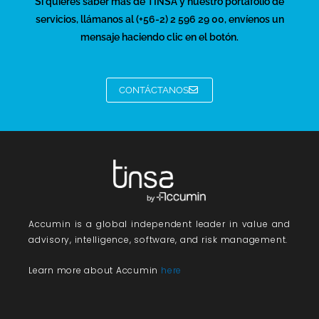
Si quieres saber más de TINSA y nuestro portafolio de
servicios, llámanos al (+56-2) 2 596 29 00, envíenos un
mensaje haciendo clic en el botón.
CONTÁCTANOS
Accumin
is a global independent leader in value and
advisory, intelligence, software, and risk management.
Learn more about Accumin
here