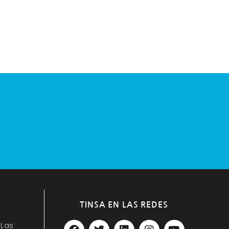
TINSA EN LAS REDES
F
T
L
I
Y
 Las