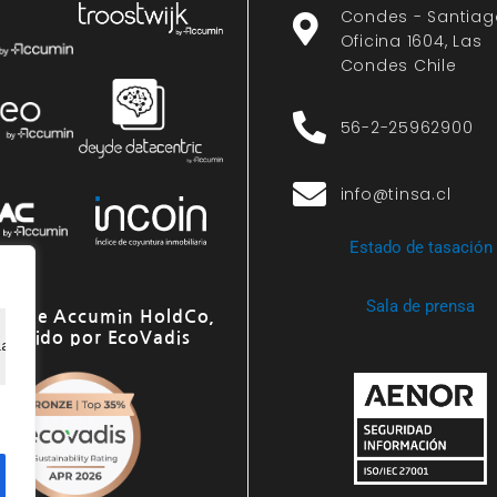
Condes - Santiag
Oficina 1604, Las
Condes Chile
56-2-25962900
info@tinsa.cl
Estado de tasación
Sala de prensa
o de Accumin HoldCo,
onocido por EcoVadis
ia de navegación, ofrecer anuncios o contenido personali