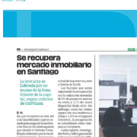
Inicio
»
Posts
»
Se recupera el mercado inmobiliario de Santiago