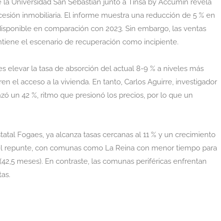
de la Universidad San Sebastián junto a Tinsa by Accumin revela
esión inmobiliaria. El informe muestra una reducción de 5 % en
 disponible en comparación con 2023. Sin embargo, las ventas
antiene el escenario de recuperación como incipiente.
es elevar la tasa de absorción del actual 8-9 % a niveles más
en el acceso a la vivienda. En tanto, Carlos Aguirre, investigador
ó un 42 %, ritmo que presionó los precios, por lo que un
atal Fogaes, ya alcanza tasas cercanas al 11 % y un crecimiento
ra el repunte, con comunas como La Reina con menor tiempo para
(42,5 meses). En contraste, las comunas periféricas enfrentan
tas.