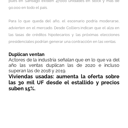
pues en Santiago existen 47.000 unidades en stock y más de
90.000 en todo el país.
Para lo que queda del año, el escenario podría moderarse,
advierten en el mercado. Desde Colliers indican que el alza en
las tasas de créditos hipotecarios y las próximas elecciones
presidenciales podrían generar una contracción en las ventas.
Duplican ventan
Actores de la industria señalan que en lo que va del
año las ventas duplican las de 2020 e incluso
superan las de 2018 y 2019.
Viviendas usadas: aumenta la oferta sobre
las 30 mil UF desde el estallido y precios
suben 15%.
El dinamismo que vive el mercado
inmobiliario también se refleja en el
segmento de viviendas usadas, con alzas
en la demanda y en precios, tanto en
venta como en arriendos. Estos últimos,