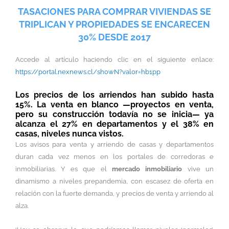
TASACIONES PARA COMPRAR VIVIENDAS SE
TRIPLICAN Y PROPIEDADES SE ENCARECEN
30% DESDE 2017
Accede al artículo haciendo clic en el siguiente enlace:
https://portal.nexnews.cl/showN?valor=hb1pp
Los precios de los arriendos han subido hasta
15%. La venta en blanco —proyectos en venta,
pero su construcción todavía no se inicia— ya
alcanza el 27% en departamentos y el 38% en
casas, niveles nunca vistos.
Los avisos para venta y arriendo de casas y departamentos
duran cada vez menos en los portales de corredoras e
inmobiliarias. Y es que el
mercado inmobiliario
vive un
dinamismo a niveles prepandemia, con escasez de oferta en
relación con la fuerte demanda, y precios de venta y arriendo al
alza.