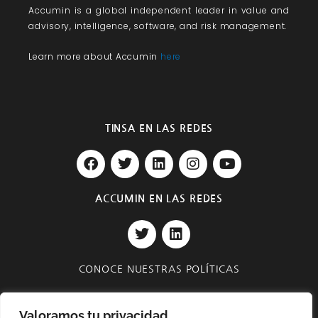
Accumin
is a global independent leader in value and
advisory, intelligence, software, and risk management.
Learn more about Accumin
here
TINSA EN LAS REDES
F
T
L
I
Y
a
w
i
n
o
c
i
n
s
u
e
t
k
t
t
ACCUMIN EN LAS REDES
b
t
e
a
u
T
L
o
e
d
g
b
w
i
o
r
i
r
e
i
n
k
n
a
t
k
m
CONOCE NUESTRAS POLÍTICAS
t
e
e
d
Privacidad y Seguridad
r
i
Valoramos tu privacidad