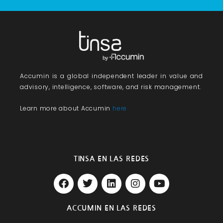
Accumin
is a global independent leader in value and
advisory, intelligence, software, and risk management.
Learn more about Accumin
here
TINSA EN LAS REDES
F
T
L
I
Y
a
w
i
n
o
c
i
n
s
u
e
t
k
t
t
ACCUMIN EN LAS REDES
b
t
e
a
u