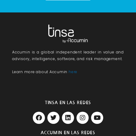
Accumin
is a global independent leader in value and
advisory, intelligence, software, and risk management.
Learn more about Accumin
here
TINSA EN LAS REDES
F
T
L
I
Y
a
w
i
n
o
c
i
n
s
u
e
t
k
t
t
ACCUMIN EN LAS REDES