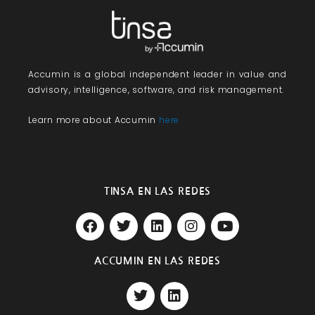
Accumin
is a global independent leader in value and
advisory, intelligence, software, and risk management.
Learn more about Accumin
here
TINSA EN LAS REDES
F
T
L
I
Y
a
w
i
n
o
c
i
n
s
u
e
t
k
t
t
ACCUMIN EN LAS REDES
b
t
e
a
u
T
L
o
e
d
g
b
w
i
o
r
i
r
e