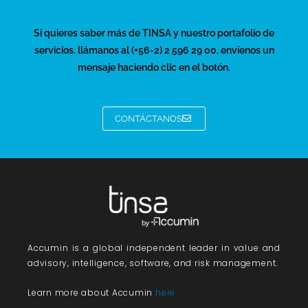
Si quieres saber más de TINSA y nuestro portafolio de
servicios, llámanos al (+56-2) 2 596 29 00, envíenos un
mensaje haciendo clic en el botón.
CONTÁCTANOS
Accumin
is a global independent leader in value and
advisory, intelligence, software, and risk management.
Learn more about Accumin
here