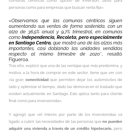
comunas céntricas como opción de inversión, tanto para
personas como para empresas que buscan renta fija».
«Observamos que las comunas céntricas siguen
aumentando sus ventas de forma sostenida, con un
alza de 36,5% anual y 9,7% trimestral, en comunas
como
Independencia, Recoleta, pero especialmente
en Santiago Centro,
que mostró una de las alzas más
importantes, casi doblando las unidades vendidas
respecto al mismo trimestre de 2020″
, resaltó
Figueroa.
Tras ello, explicó que una de las ventajas que más predomina, y
motiva, a la hora de comprar en este sector, tiene que ver con
«la gran
conectividad
que permiten dejar los automóviles de
lado y optimizar el tiempo, dado las demoras en el traslado que
existen actualmente en Santiago. Esto aplica tanto para cliente
final como para inversionista».
Y agregó que «el interés por parte de los inversionistas va
ligado a cubrir las necesidades de las personas que
no pueden
adquirir una vivienda a través de un crédito hipotecario,
pero