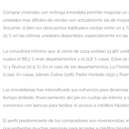
Comprar viviendas con entrega inmediata permite negociar un d
unidades más difíciles de vender son actualmente las de mayor
Accumin, si bien los descuentos habituales oscilan entre un 5 
25 % en las últimas unidades disponibles, especialmente en las
La consultora informó que al cierre de 2024 existían 13.487 uni
cuales el 88,2 % eran departamentos y el 11,8 % casas. Estas se
%) y Ñuñoa (12,9 %). En el caso de los departamentos, La Florid
(1.744). En casas, lideran Colina (308), Padre Hurtado (252) y Puen
Las inmobiliarias han intensificado sus esfuerzos para dinami
tiempo limitado, financiamiento del pie en cuotas sin interés, 
convenios con bancos para facilitar el acceso a créditos hipote
El perfil predominante de los compradores son inversionistas, i
que enfrentan muchas personas para acceder a créditos hipotec