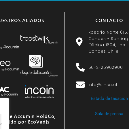
UESTROS ALIADOS
CONTACTO
Rosario Norte 615,
Condes - Santiag
Oficina 1604, Las
Condes Chile
56-2-25962900
info@tinsa.cl
Estado de tasación
Sala de prensa
o de Accumin HoldCo,
onocido por EcoVadis
ia de navegación, ofrecer anuncios o contenido personali