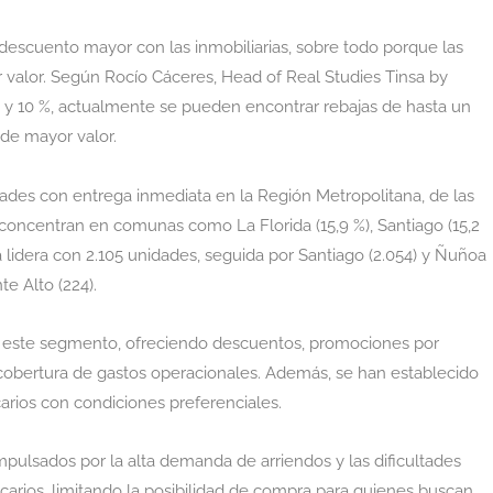
escuento mayor con las inmobiliarias, sobre todo porque las
 valor. Según Rocío Cáceres, Head of Real Studies Tinsa by
% y 10 %, actualmente se pueden encontrar rebajas de hasta un
 de mayor valor.
dades con entrega inmediata en la Región Metropolitana, de las
 concentran en comunas como La Florida (15,9 %), Santiago (15,2
a lidera con 2.105 unidades, seguida por Santiago (2.054) y Ñuñoa
te Alto (224).
zar este segmento, ofreciendo descuentos, promociones por
y cobertura de gastos operacionales. Además, se han establecido
carios con condiciones preferenciales.
mpulsados por la alta demanda de arriendos y las dificultades
arios, limitando la posibilidad de compra para quienes buscan