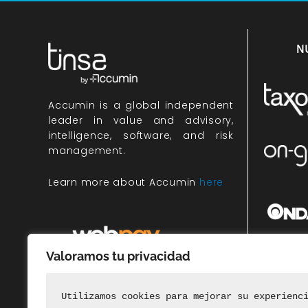
N
Accumin
is a global independent
leader in value and advisory,
intelligence, software, and risk
management.
Learn more about Accumin
here
Valoramos tu privacidad
Miembr
rec
Utilizamos cookies para mejorar su experienc