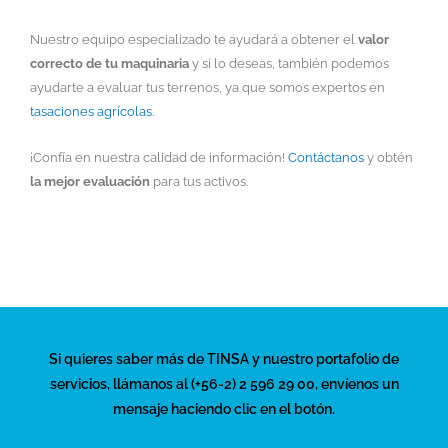
Nuestro equipo especializado te ayudará a obtener el
valor
correcto de tu maquinaria
y si lo deseas, también podemos
ayudarte a evaluar tus terrenos, ya que somos expertos en
tasaciones agrícolas
.
¡Confía en nuestra calidad de información!
Contáctanos
y obtén
la mejor evaluación
para tus activos.
Si quieres saber más de TINSA y nuestro portafolio de
servicios, llámanos al (+56-2) 2 596 29 00, envíenos un
mensaje haciendo clic en el botón.