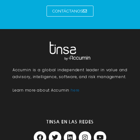
CONTÁCTANOS
Accumin
is a global independent leader in value and
advisory, intelligence, software, and risk management.
Learn more about Accumin
here
TINSA EN LAS REDES
F
T
L
I
Y