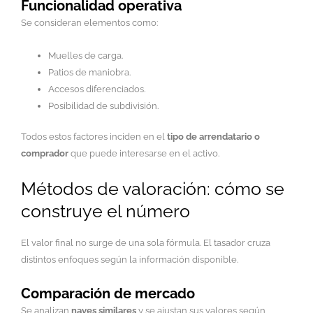
Funcionalidad operativa
Se consideran elementos como:
Muelles de carga.
Patios de maniobra.
Accesos diferenciados.
Posibilidad de subdivisión.
Todos estos factores inciden en el
tipo de arrendatario o
comprador
que puede interesarse en el activo.
Métodos de valoración: cómo se
construye el número
El valor final no surge de una sola fórmula. El tasador cruza
distintos enfoques según la información disponible.
Comparación de mercado
Se analizan
naves similares
y se ajustan sus valores según