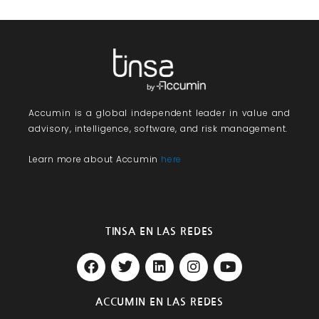
Accumin
is a global independent leader in value and
advisory, intelligence, software, and risk management.
Learn more about Accumin
here
TINSA EN LAS REDES
F
T
L
I
Y
a
w
i
n
o
c
i
n
s
u
e
t
k
t
t
ACCUMIN EN LAS REDES
b
t
e
a
u