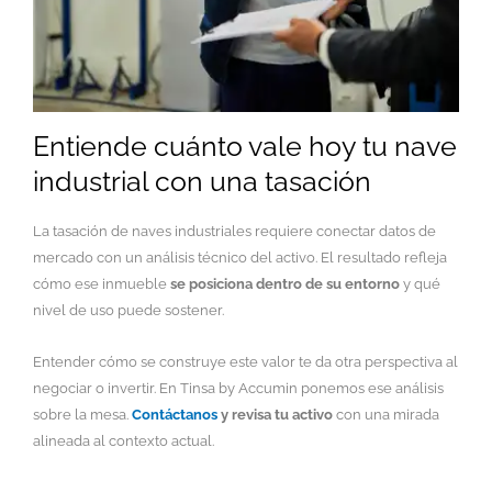
Entiende cuánto vale hoy tu nave
industrial con una tasación
La tasación de naves industriales requiere conectar datos de
mercado con un análisis técnico del activo. El resultado refleja
cómo ese inmueble
se posiciona dentro de su entorno
y qué
nivel de uso puede sostener.
Entender cómo se construye este valor te da otra perspectiva al
negociar o invertir. En Tinsa by Accumin ponemos ese análisis
sobre la mesa.
Contáctanos
y revisa tu activo
con una mirada
alineada al contexto actual.