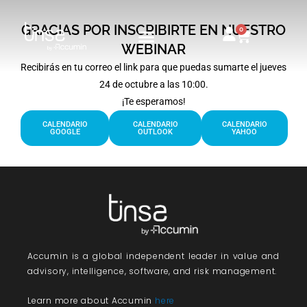
Ir
al
GRACIAS POR INSCRIBIRTE EN NUESTRO
0
Carrito
contenido
WEBINAR
Recibirás en tu correo el link para que puedas sumarte el jueves
24 de octubre a las 10:00.
¡Te esperamos!
CALENDARIO
CALENDARIO
CALENDARIO
GOOGLE
OUTLOOK
YAHOO
Accumin
is a global independent leader in value and
advisory, intelligence, software, and risk management.
Learn more about Accumin
here