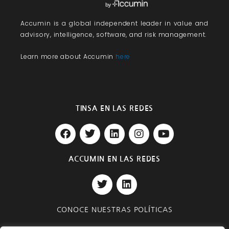
Accumin
is a global independent leader in value and
advisory, intelligence, software, and risk management.
Learn more about Accumin
here
TINSA EN LAS REDES
F
T
L
I
Y
a
w
i
n
o
c
i
n
s
u
e
t
k
t
t
ACCUMIN EN LAS REDES
b
t
e
a
u
T
L
o
e
d
g
b
w
i
o
r
i
r
e
i
n
k
n
a
t
k
m
CONOCE NUESTRAS POLÍTICAS
t
e