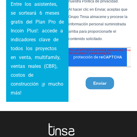
Entre los asistentes,
se sorteará 6 meses
gratis del Plan Pro de
Incoin Plus!: accede a
indicadores clave de
todos los proyectos
en venta, multifamily,
ventas reales (CBR),
costos de
construcción
¡y mucho
más!