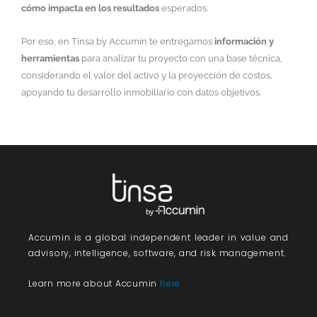
cómo impacta en los resultados
esperados.
Por eso, en Tinsa by Accumin te entregamos
información y
herramientas
para analizar tu proyecto con una base técnica,
considerando el valor del activo y la proyección de costos,
apoyando tu desarrollo inmobiliario con datos objetivos.
Accumin
is a global independent leader in value and
advisory, intelligence, software, and risk management.
Learn more about Accumin
here