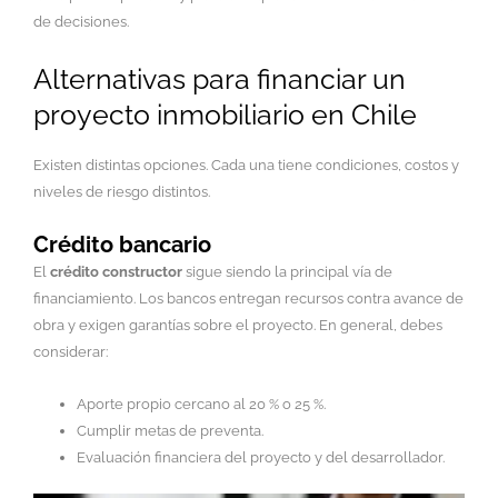
de decisiones.
Alternativas para financiar un
proyecto inmobiliario en Chile
Existen distintas opciones. Cada una tiene condiciones, costos y
niveles de riesgo distintos.
Crédito bancario
El
crédito constructor
sigue siendo la principal vía de
financiamiento. Los bancos entregan recursos contra avance de
obra y exigen garantías sobre el proyecto. En general, debes
considerar:
Aporte propio cercano al 20 % o 25 %.
Cumplir metas de preventa.
Evaluación financiera del proyecto y del desarrollador.