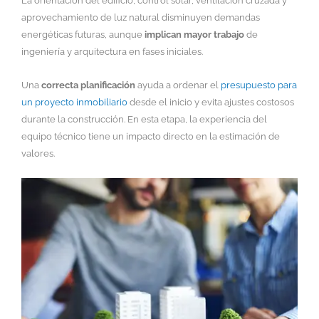
La orientación del edificio, control solar, ventilación cruzada y
aprovechamiento de luz natural disminuyen demandas
energéticas futuras, aunque
implican mayor trabajo
de
ingeniería y arquitectura en fases iniciales.
Una
correcta planificación
ayuda a ordenar el
presupuesto para
un proyecto inmobiliario
desde el inicio y evita ajustes costosos
durante la construcción. En esta etapa, la experiencia del
equipo técnico tiene un impacto directo en la estimación de
valores.