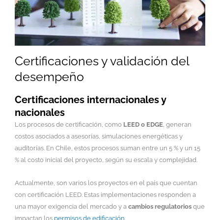
Certificaciones y validación del
desempeño
Certificaciones internacionales y
nacionales
Los procesos de certificación, como
LEED o EDGE
, generan
costos asociados a asesorías, simulaciones energéticas y
auditorías. En Chile, estos procesos suman entre un 5 % y un 15
% al costo inicial del proyecto, según su escala y complejidad.
Actualmente, son varios los proyectos en el país que cuentan
con certificación LEED. Estas implementaciones responden a
una mayor exigencia del mercado y a
cambios regulatorios
que
impactan los
permisos de edificación
.