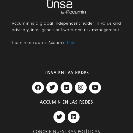
Accumin
is a global independent leader in value and
advisory, intelligence, software, and risk management.
Learn more about Accumin
here
TINSA EN LAS REDES
F
T
L
I
Y
a
w
i
n
o
c
i
n
s
u
e
t
k
t
t
ACCUMIN EN LAS REDES
b
t
e
a
u
T
L
o
e
d
g
b
w
i
o
r
i
r
e
i
n
k
n
a
t
k
m
CONOCE NUESTRAS POLÍTICAS