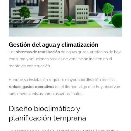
Gestión del agua y climatización
Los
sistemas de reutilización
de aguas grises, artefactos de bajo
consumo y soluciones pasivas de ventilación inciden en el
monto de construcción.
Aunque su instalación requiere mayor coordinación técnica,
reduce gastos operativos
en el tiempo, algo que hoy observan
tanto inversionistas como usuarios finales.
Diseño bioclimático y
planificación temprana