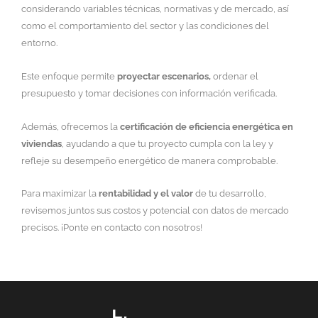
considerando variables técnicas, normativas y de mercado, así
como el comportamiento del sector y las condiciones del
entorno.
Este enfoque permite
proyectar escenarios,
ordenar el
presupuesto y tomar decisiones con información verificada.
Además, ofrecemos la
certificación de eficiencia energética en
viviendas
, ayudando a que tu proyecto cumpla con la ley y
refleje su desempeño energético de manera comprobable.
Para maximizar la
rentabilidad y el valor
de tu desarrollo,
revisemos juntos sus costos y potencial con datos de mercado
precisos. ¡Ponte en contacto con nosotros!