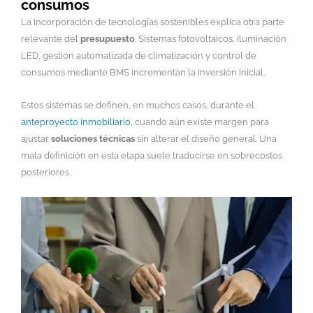
consumos
La incorporación de tecnologías sostenibles explica otra parte
relevante del
presupuesto
. Sistemas fotovoltaicos, iluminación
LED, gestión automatizada de climatización y control de
consumos mediante BMS incrementan la inversión inicial.
Estos sistemas se definen, en muchos casos, durante el
anteproyecto inmobiliario
, cuando aún existe margen para
ajustar
soluciones técnicas
sin alterar el diseño general. Una
mala definición en esta etapa suele traducirse en sobrecostos
posteriores.