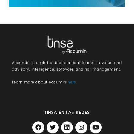
Accumin
is a global independent leader in value and
advisory, intelligence, software, and risk management.
Learn more about Accumin
here
TINSA EN LAS REDES
F
T
L
I
Y
a
w
i
n
o