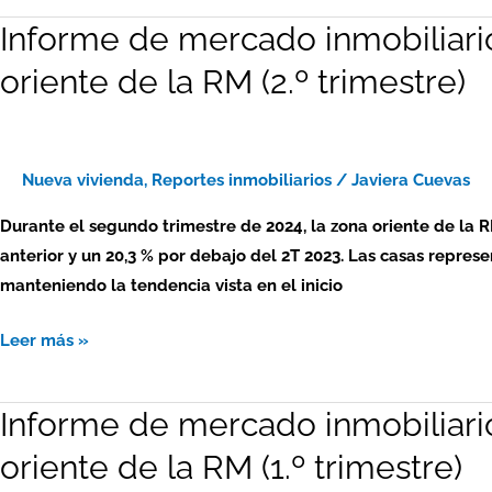
RM
Informe de mercado inmobiliari
Informe
(3.º
de
trimestre)
oriente de la RM (2.º trimestre)
mercado
inmobiliario
2024
–
Nueva vivienda
,
Reportes inmobiliarios
/
Javiera Cuevas
viviendas
Durante el segundo trimestre de 2024, la zona oriente de la 
nuevas:
anterior y un 20,3 % por debajo del 2T 2023. Las casas represe
zona
manteniendo la tendencia vista en el inicio
oriente
de
Leer más »
la
RM
Informe de mercado inmobiliari
Informe
(2.º
de
trimestre)
oriente de la RM (1.º trimestre)
mercado