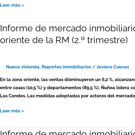
de
Leer más »
la
RM
Informe de mercado inmobiliari
Informe
(3.º
de
trimestre)
oriente de la RM (2.º trimestre)
mercado
inmobiliario
2023
–
Nueva vivienda
,
Reportes inmobiliarios
/
Javiera Cuevas
viviendas
En la zona oriente, las ventas disminuyeron un 6,2 %, alcanza
nuevas:
entre casas (10,5 %) y departamentos (89,5 %). Ñuñoa lidera c
zona
Las Condes. Las medidas adoptadas por actores del mercado, 
oriente
de
Leer más »
la
RM
Informe de mercado inmobiliari
Informe
(2.º