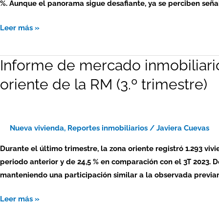
%. Aunque el panorama sigue desafiante, ya se perciben señal
oriente
de
Leer más »
la
RM
Informe de mercado inmobiliari
Informe
(4.º
de
trimestre)
oriente de la RM (3.º trimestre)
mercado
inmobiliario
2024
–
Nueva vivienda
,
Reportes inmobiliarios
/
Javiera Cuevas
viviendas
Durante el último trimestre, la zona oriente registró 1.293 vi
nuevas:
periodo anterior y de 24,5 % en comparación con el 3T 2023. De
zona
manteniendo una participación similar a la observada previ
oriente
de
Leer más »
la