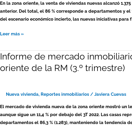
En la zona oriente, la venta de viviendas nuevas alcanzó 1.375
nuevas:
anterior. Del total, el 86 % corresponde a departamentos y el 
zona
del escenario económico incierto, las nuevas iniciativas para f
oriente
de
Leer más »
la
RM
Informe de mercado inmobiliari
Informe
(4.º
de
trimestre)
oriente de la RM (3.º trimestre)
mercado
inmobiliario
2023
–
Nueva vivienda
,
Reportes inmobiliarios
/
Javiera Cuevas
viviendas
El mercado de vivienda nueva de la zona oriente mostró un le
nuevas:
aunque sigue un 11,4 % por debajo del 3T 2022. Las casas repr
zona
departamentos el 86,3 % (1.283), manteniendo la tendencia de
oriente