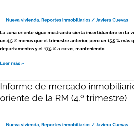
inmobiliario
2024
–
Nueva vivienda
,
Reportes inmobiliarios
/
Javiera Cuevas
viviendas
La zona oriente sigue mostrando cierta incertidumbre en la v
nuevas:
un 4,5 % menos que el trimestre anterior, pero un 15,5 % más 
zona
departamentos y el 17,5 % a casas, manteniendo
oriente
de
Leer más »
la
RM
Informe de mercado inmobiliari
Informe
(1.º
de
trimestre)
oriente de la RM (4.º trimestre)
mercado
inmobiliario
2023
–
Nueva vivienda
,
Reportes inmobiliarios
/
Javiera Cuevas
viviendas