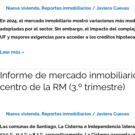
–
Nueva vivienda
,
Reportes inmobiliarios
/
Javiera Cuevas
viviendas
En 2024, el mercado inmobiliario mostró variaciones más mod
nuevas:
adoptadas por el sector. Sin embargo, el impacto del comple
zona
UF y mayores exigencias para acceder a los créditos hipotecar
centro
de
Leer más »
la
RM
Informe de mercado inmobiliari
Informe
(4.º
de
trimestre)
centro de la RM (3.º trimestre)
mercado
inmobiliario
2024
–
Nueva vivienda
,
Reportes inmobiliarios
/
Javiera Cuevas
viviendas
Las comunas de Santiago, La Cisterna e Independencia lideran
nuevas:
52,9 %, 11,2 % y 8,2 %, respectivamente. La Cisterna presenta