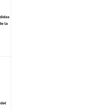
edidas
de la
 del
,