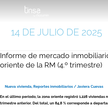
Ir
Paginación
al
de
contenido
entradas
14 DE JULIO DE 2025
Informe de mercado inmobiliari
Informe
de
oriente de la RM (4.º trimestre)
mercado
inmobiliario
2024
–
Nueva vivienda
,
Reportes inmobiliarios
/
Javiera Cuevas
viviendas
En el último periodo, la zona oriente registró 1.228 viviendas
nuevas:
trimestre anterior. Del total, un 84,8 % corresponde a depart
zona