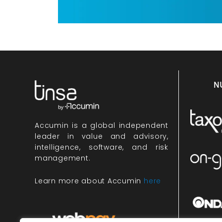
N
Accumin
is a global independent
leader in value and advisory,
intelligence, software, and risk
management.
Learn more about Accumin
here