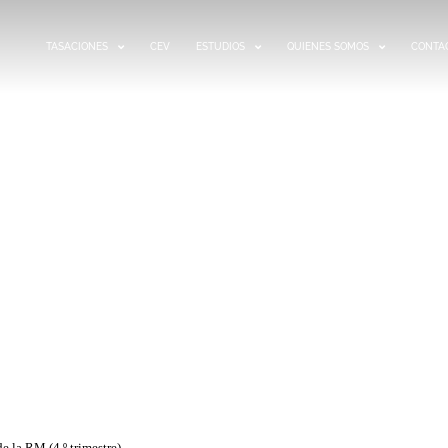
TASACIONES
CEV
ESTUDIOS
QUIENES SOMOS
CONTA
MOBILIARIO 2024 –
ENTRO DE LA RM (4.º
RE)