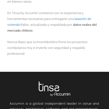
en bienes raíces.
En Tinsa by Accumin contamos con la experiencia y
herramientas necesarias para entregarte una
tasación de
vivienda
fiable, actualizada y respaldada por
datos reales del
mercado chileno
.
Nunca dejes que la incertidumbre frene tus proyectos:
¡contáctanos hoy e invierte con seguridad y respaldo
profesional!
Accumin
is a global independent leader in value and
advisory, intelligence, software, and risk management.