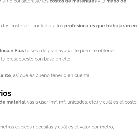
 si no consideraste los
costos de materiales
y la
mano de
 los costos de contratar a los
profesionales que trabajarán en
Incoin Plus
te será de gran ayuda. Te permite obtener
r tu presupuesto con base en ello.
tante
, así que es bueno tenerlo en cuenta.
rios
de material
vas a usar (m², m³, unidades, etc.) y cuál es el costo
metros cúbicos necesitas y cuál es el valor por metro,