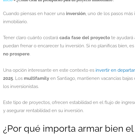
Inicio
»
¿Cómo crear un presupuesto para un proyecto inmobiliario?
Cuando piensas en hacer una
inversión
, uno de los pasos más 
inmobiliario.
Tener claro cuánto costará
cada fase del proyecto
te ayudará 
puedan frenar o encarecer tu inversión. Si no planificas bien, e
no prospere
.
Una opción interesante en este contexto es
invertir en depart
2025
. Los
multifamily
en Santiago, mantienen vacancias bajas d
los inversionistas.
Este tipo de proyectos, ofrecen estabilidad en el flujo de ingr
y asegurar rentabilidad en su inversión.
¿Por qué importa armar bien e