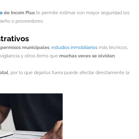
ro
de Incoin Plus
te permite estimar con mayor seguridad los
iseño o proveedores.
strativos
r
permisos municipales
,
estudios inmobiliarios
más técnicos,
 vigilancia y otros ítems que
muchas veces se olvidan
.
otal
, por lo que dejarlos fuera puede afectar directamente la