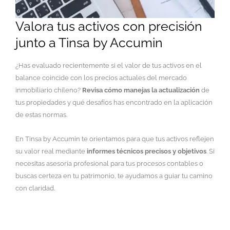
Valora tus activos con precisión
junto a Tinsa by Accumin
¿Has evaluado recientemente si el valor de tus activos en el
balance coincide con los precios actuales del mercado
inmobiliario chileno?
Revisa cómo manejas la actualización
de
tus propiedades y qué desafíos has encontrado en la aplicación
de estas normas.
En Tinsa by Accumin te orientamos para que tus activos reflejen
su valor real mediante
informes técnicos precisos y objetivos
. Si
necesitas asesoría profesional para tus procesos contables o
buscas certeza en tu patrimonio, te ayudamos a guiar tu camino
con claridad.