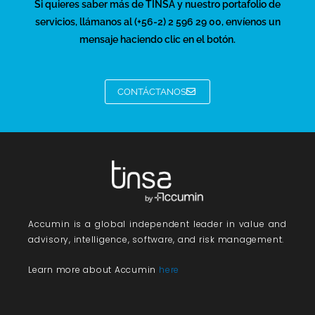
Si quieres saber más de TINSA y nuestro portafolio de
servicios, llámanos al (+56-2) 2 596 29 00, envíenos un
mensaje haciendo clic en el botón.
CONTÁCTANOS
Accumin
is a global independent leader in value and
advisory, intelligence, software, and risk management.
Learn more about Accumin
here