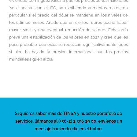
viviendas. Domínguez vaticina que los precios de los materiales
‘se alinearán con el IPC, no exhibiendo aumentos reales, en
particular si el precio del dólar se mantiene en los niveles de
los últimos meses’. Añade que en ciertos rubros podría haber
mayor stock y una eventual reducción de valores. Echavarría
prevé una estabilización de los valores en 2023 y cree que ‘es
poco probable’ que estos se reduzcan significativamente, pues
si bien ha bajado la presión internacional, aún los precios
mundiales siguen altos.
Si quieres saber más de TINSA y nuestro portafolio de
servicios, llámanos al (+56-2) 2 596 29 00, envíenos un
mensaje haciendo clic en el botón.