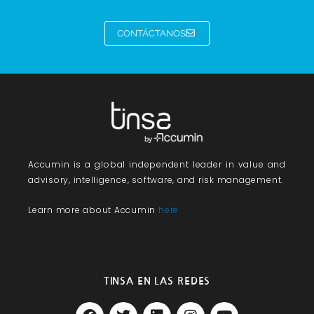
CONTÁCTANOS
Accumin
is a global independent leader in value and
advisory, intelligence, software, and risk management.
Learn more about Accumin
here
TINSA EN LAS REDES
F
T
L
I
Y