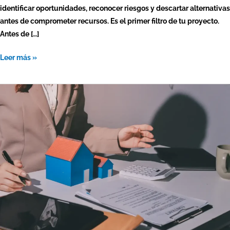
identificar oportunidades, reconocer riesgos y descartar alternativas
antes de comprometer recursos. Es el primer filtro de tu proyecto.
Antes de […]
Leer más »
Oferta
y
demanda
inmobiliaria:
cómo
entender
los
cambios
del
mercado