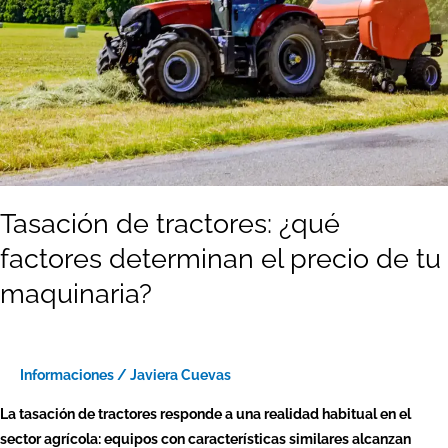
el
precio
de
tu
maquinaria?
Tasación de tractores: ¿qué
factores determinan el precio de tu
maquinaria?
Informaciones
/
Javiera Cuevas
La tasación de tractores responde a una realidad habitual en el
sector agrícola: equipos con características similares alcanzan