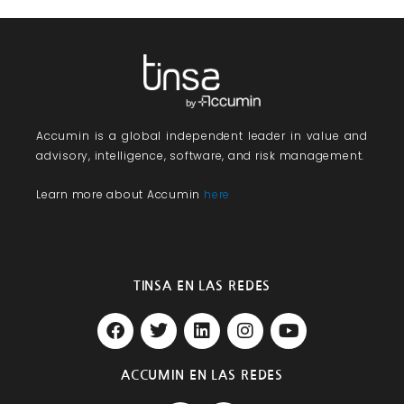
Accumin
is a global independent leader in value and
advisory, intelligence, software, and risk management.
Learn more about Accumin
here
TINSA EN LAS REDES
F
T
L
I
Y
a
w
i
n
o
c
i
n
s
u
e
t
k
t
t
ACCUMIN EN LAS REDES
b
t
e
a
u