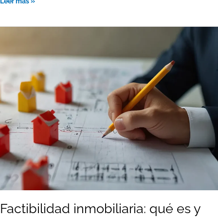
Leer más »
Factibilidad
inmobiliaria:
qué
es
y
cómo
evaluar
un
proyecto
Factibilidad inmobiliaria: qué es y