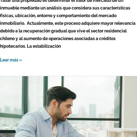
Tasar una propiedad es determinar el valor de mercado de un
inmueble mediante un análisis que considera sus características
físicas, ubicación, entorno y comportamiento del mercado
inmobiliario. Actualmente, este proceso adquiere mayor relevancia
debido a la recuperación gradual que vive el sector residencial
chileno y al aumento de operaciones asociadas a créditos
hipotecarios. La estabilización
Leer más »
Cuánto
es
lo
que
cobra
un
perito
tasador