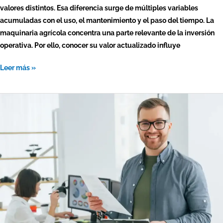
valores distintos. Esa diferencia surge de múltiples variables
acumuladas con el uso, el mantenimiento y el paso del tiempo. La
maquinaria agrícola concentra una parte relevante de la inversión
operativa. Por ello, conocer su valor actualizado influye
Leer más »
¿Qué
hace
un
tasador
comercial
y
cuándo
necesitas
contratar
uno?