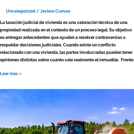
Uncategorized
/
Javiera Cuevas
La tasación judicial de vivienda es una valoración técnica de una
propiedad realizada en el contexto de un proceso legal. Su objetivo
es entregar antecedentes que ayuden a resolver controversias o
respaldar decisiones judiciales. Cuando existe un conflicto
relacionado con una vivienda, las partes involucradas pueden tener
opiniones distintas sobre cuánto vale realmente el inmueble. Frente
Leer más »
Tasación
de
tractores:
¿qué
factores
determinan