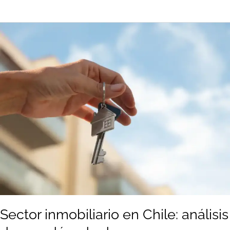
Sector
inmobiliario
en
Chile:
análisis
de
una
década
de
transformaciones
Sector inmobiliario en Chile: análisis