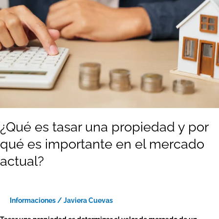
y
por
qué
es
importante
en
el
mercado
actual?
¿Qué es tasar una propiedad y por
qué es importante en el mercado
actual?
Informaciones
/
Javiera Cuevas