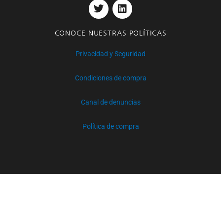
T
L
o
e
d
g
b
w
i
o
r
i
r
e
i
n
k
n
a
t
k
m
CONOCE NUESTRAS POLÍTICAS
t
e
e
d
Privacidad y Seguridad
r
i
n
Condiciones de compra
Canal de denuncias
Política de compra