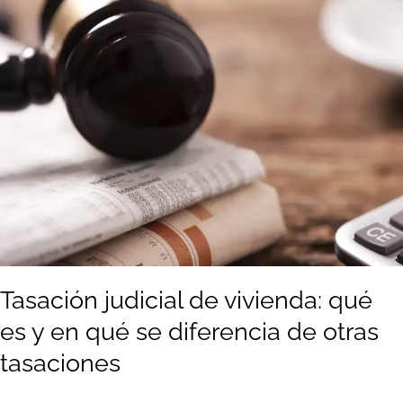
de
vivienda:
qué
es
y
en
qué
se
diferencia
de
otras
tasaciones
Tasación judicial de vivienda: qué
es y en qué se diferencia de otras
tasaciones