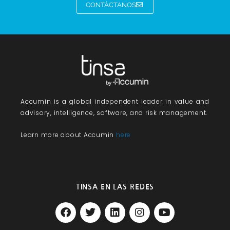
CONTÁCTANOS
Accumin
is a global independent leader in value and
advisory, intelligence, software, and risk management.
Learn more about Accumin
here
TINSA EN LAS REDES
F
T
L
I
Y
a
w
i
n
o
c
i
n
s
u