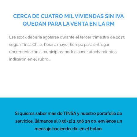
CERCA DE CUATRO MIL VIVIENDAS SIN IVA
QUEDAN PARA LA VENTA EN LA RM
Ese stock debería agotarse durante el tercer trimestre de 2017,
según Tinsa Chile, Pese a mayor tiempo para entregar
documentación a municipios, podría hacer atochamientos,
indicaron en el rubro….
Si quieres saber más de TINSA y nuestro portafolio de
servicios, llámanos al (+56-2) 2 596 29 00, envíenos un
mensaje haciendo clic en el botón.