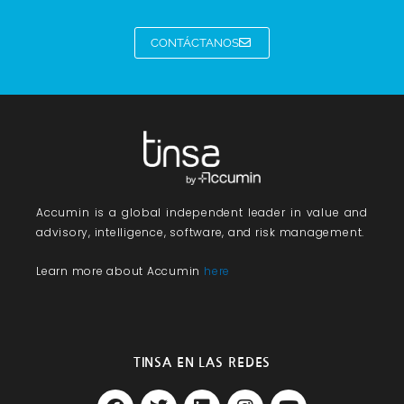
CONTÁCTANOS
Accumin
is a global independent leader in value and
advisory, intelligence, software, and risk management.
Learn more about Accumin
here
TINSA EN LAS REDES
F
T
L
I
Y