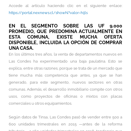
Accede al artículo haciendo clic en el siguiente enlace:
https://portal.nexnews.cl/showN?valor=hijls
EN EL SEGMENTO SOBRE LAS UF 9.000
PROMEDIO, QUE PREDOMINA ACTUALMENTE EN
ESTA COMUNA, EXISTE MUCHA OFERTA
DISPONIBLE, INCLUIDA LA OPCIÓN DE COMPRAR
UNA CASA.
En los últimos tres años, la venta de departamentos nuevos en
Las Condes ha experimentado una baja paulatina. Esto se
explica, entre otras razones, porque se trata de un mercado que
tiene mucha más competencia que antes, ya que se han
generado, para este segmento, nuevos sectores en otras
comunas. Además, el desarrollo inmobiliario compite con otros
usos, como proyectos de oficinas o mixtos con placas
comerciales u otros equipamientos.
Según datos de Tinsa, Las Condes pasó de vender entre 500 a
600 unidades trimestrales en 2015 —antes de la reforma