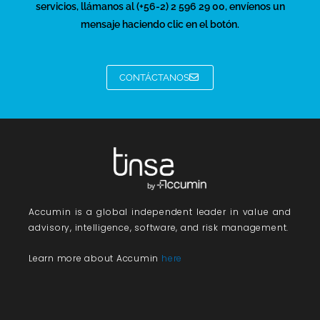
servicios, llámanos al (+56-2) 2 596 29 00, envíenos un
mensaje haciendo clic en el botón.
CONTÁCTANOS
Accumin
is a global independent leader in value and
advisory, intelligence, software, and risk management.
Learn more about Accumin
here